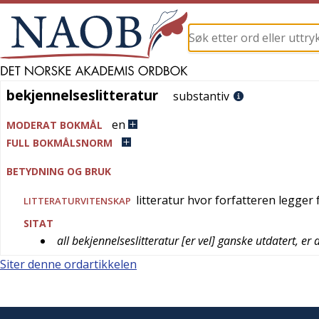
bekjennelseslitteratur
bekjennelseslitteratur
substantiv
en
MODERAT BOKMÅL
FULL BOKMÅLSNORM
BETYDNING OG BRUK
litteratur hvor forfatteren legger 
LITTERATURVITENSKAP
SITAT
all bekjennelseslitteratur [er vel] ganske utdatert, er 
Siter denne ordartikkelen