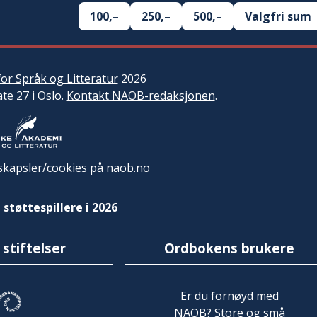
100,–
250,–
500,–
Valgfri sum
or Språk og Litteratur
2026
ate 27 i Oslo.
Kontakt NAOB-redaksjonen
.
kapsler/cookies på naob.no
 støttespillere i 2026
 stiftelser
Ordbokens brukere
Er du fornøyd med
NAOB? Store og små