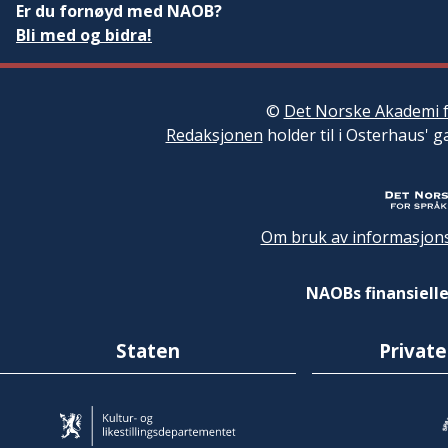
Er du fornøyd med NAOB?
Bli med og bidra!
©
Det Norske Akademi f
Redaksjonen
holder til i Osterhaus' g
Om bruk av informasjons
NAOBs finansielle
Staten
Private