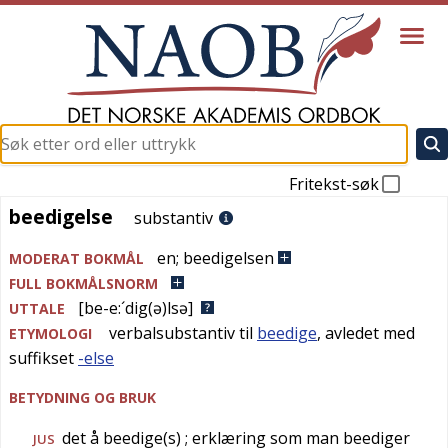
Fritekst-søk
beedigelse
beedigelse
substantiv
en
;
beedigelsen
MODERAT BOKMÅL
FULL BOKMÅLSNORM
[be-e:´dig(ə)lsə]
UTTALE
verbalsubstantiv til
beedige
, avledet med
ETYMOLOGI
suffikset
-else
BETYDNING OG BRUK
det å beedige(s)
; erklæring som man beediger
JUS