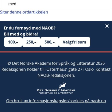
med
Siter denne ordartikkelen
Er du fornøyd med NAOB?
Bli med og bidra!
100,–
250,–
500,–
Valgfri sum
©
Det Norske Akademi for Språk og Litteratur
2026
Redaksjonen
holder til i Osterhaus' gate 27 i Oslo.
Kontakt
NAOB-redaksjonen
.
Om bruk av informasjonskapsler/cookies på naob.no