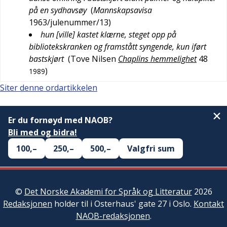
på en sydhavsøy
(
Mannskapsavisa
1963/julenummer/13
)
hun [ville] kastet klærne, steget opp på
bibliotekskranken og framstått syngende, kun iført
bastskjørt
(
Tove Nilsen
Chaplins hemmelighet
48
)
1989
Siter denne ordartikkelen
Er du fornøyd med NAOB?
Bli med og bidra!
100,–
250,–
500,–
Valgfri sum
©
Det Norske Akademi for Språk og Litteratur
2026
Redaksjonen
holder til i Osterhaus' gate 27 i Oslo.
Kontakt
NAOB-redaksjonen
.