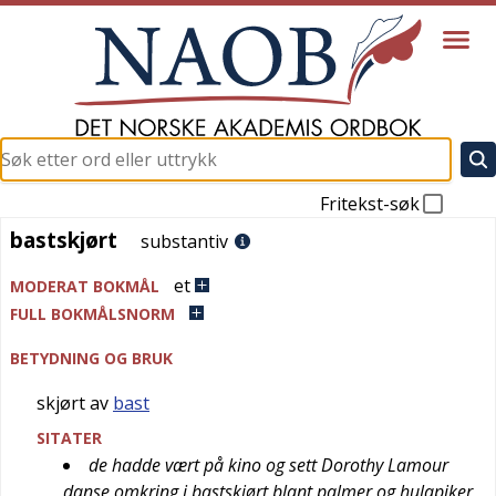
Fritekst-søk
bastskjørt
bastskjørt
substantiv
et
MODERAT BOKMÅL
FULL BOKMÅLSNORM
BETYDNING OG BRUK
skjørt av
bast
SITATER
de hadde vært på kino og sett Dorothy Lamour
danse omkring i bastskjørt blant palmer og hulapiker