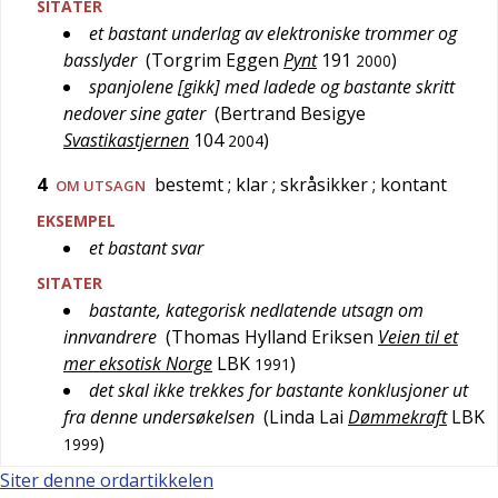
SITATER
et bastant underlag av elektroniske trommer og
basslyder
(
Torgrim Eggen
Pynt
191
)
2000
spanjolene [gikk] med ladede og bastante skritt
nedover sine gater
(
Bertrand Besigye
Svastikastjernen
104
)
2004
4
bestemt
; klar
; skråsikker
; kontant
OM UTSAGN
EKSEMPEL
et bastant svar
SITATER
bastante, kategorisk nedlatende utsagn om
innvandrere
(
Thomas Hylland Eriksen
Veien til et
mer eksotisk Norge
LBK
)
1991
det skal ikke trekkes for bastante konklusjoner ut
fra denne undersøkelsen
(
Linda Lai
Dømmekraft
LBK
)
1999
Siter denne ordartikkelen