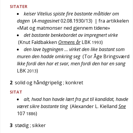
SITATER
keiser Vitelius spiste fire bastante måltider om
dagen
(
A-magasinet
02.08.1930/13
)
| fra artikkelen
«Mat og matmonser ned gjennem tidene»
det bastante benkebordet av impregnert virke
(
Knut Faldbakken
Ormens år
LBK
)
1993
den lave bygningen … virket den like bastant som
muren den hadde omkring seg
(
Tor Åge Bringsværd
Ikke fordi den har et svar, men fordi den har en sang
LBK
)
2013
2
solid og håndgripelig
; konkret
SITAT
alt, hvad han havde lært fra gut til kandidat, havde
været sikre bastante ting
(
Alexander L. Kielland
Sne
107
)
1886
3
stødig
; sikker