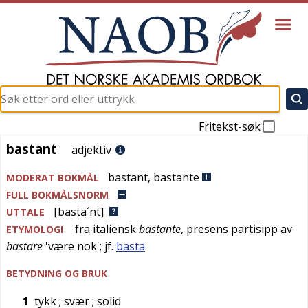
Fritekst-søk
bastant
bastant
adjektiv
bastant
,
bastante
MODERAT BOKMÅL
FULL BOKMÅLSNORM
[basta´nt]
UTTALE
fra
italiensk
bastante
, presens partisipp av
ETYMOLOGI
bastare
'
være nok
'; jf.
basta
BETYDNING OG BRUK
1
tykk
; svær
; solid