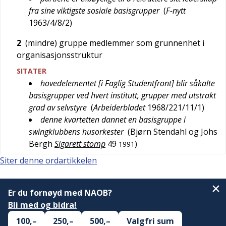
fra sine viktigste sosiale basisgrupper
(
F-nytt
1963/4/8/2
)
2
(mindre) gruppe medlemmer som grunnenhet i
organisasjonsstruktur
SITATER
hovedelementet [i Faglig Studentfront] blir såkalte
basisgrupper ved hvert institutt, grupper med utstrakt
grad av selvstyre
(
Arbeiderbladet
1968/221/11/1
)
denne kvartetten dannet en basisgruppe i
swingklubbens husorkester
(
Bjørn Stendahl og Johs
Bergh
Sigarett stomp
49
)
1991
Siter denne ordartikkelen
Er du fornøyd med NAOB?
Bli med og bidra!
100,–
250,–
500,–
Valgfri sum