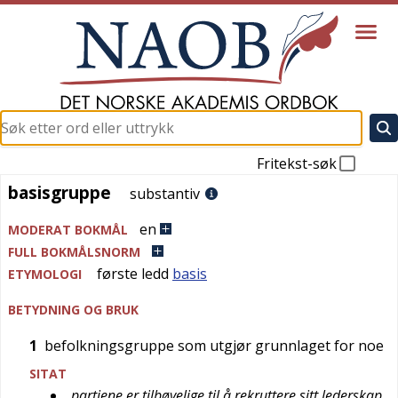
Fritekst-søk
basisgruppe
basisgruppe
substantiv
en
MODERAT BOKMÅL
FULL BOKMÅLSNORM
første ledd
basis
ETYMOLOGI
BETYDNING OG BRUK
1
befolkningsgruppe som utgjør grunnlaget for noe
SITAT
partiene er tilbøyelige til å rekruttere sitt lederskap