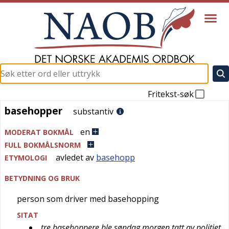
Fritekst-søk
basehopper
basehopper
substantiv
en
MODERAT BOKMÅL
FULL BOKMÅLSNORM
avledet av
basehopp
ETYMOLOGI
BETYDNING OG BRUK
person som driver med basehopping
SITAT
tre basehoppere ble søndag morgen tatt av politiet