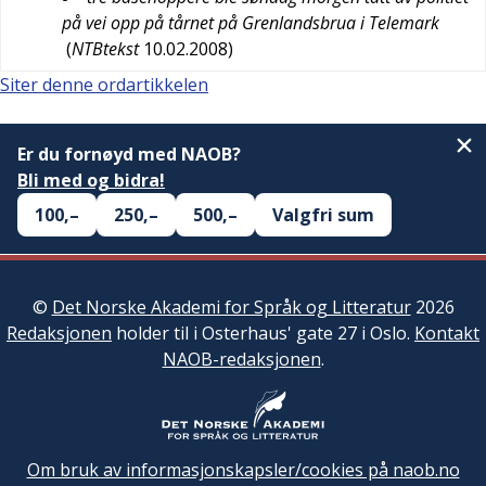
på vei opp på tårnet på Grenlandsbrua i Telemark
(
NTBtekst
10.02.2008
)
Siter denne ordartikkelen
Er du fornøyd med NAOB?
Bli med og bidra!
100,–
250,–
500,–
Valgfri sum
©
Det Norske Akademi for Språk og Litteratur
2026
Redaksjonen
holder til i Osterhaus' gate 27 i Oslo.
Kontakt
NAOB-redaksjonen
.
Om bruk av informasjonskapsler/cookies på naob.no