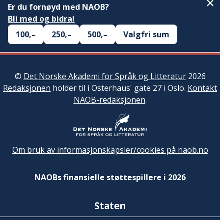
Er du fornøyd med NAOB?
Bli med og bidra!
100,–
250,–
500,–
Valgfri sum
©
Det Norske Akademi for Språk og Litteratur
2026
Redaksjonen
holder til i Osterhaus' gate 27 i Oslo.
Kontakt
NAOB-redaksjonen
.
Om bruk av informasjonskapsler/cookies på naob.no
NAOBs finansielle støttespillere i 2026
Staten