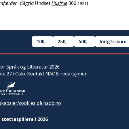
jemfærden
(
Sigrid Undset
Husfrue
300
)
1921
100,–
250,–
500,–
Valgfri sum
or Språk og Litteratur
2026
ate 27 i Oslo.
Kontakt NAOB-redaksjonen
.
kapsler/cookies på naob.no
 støttespillere i 2026