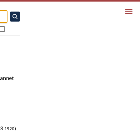
; annet
38
)
1920