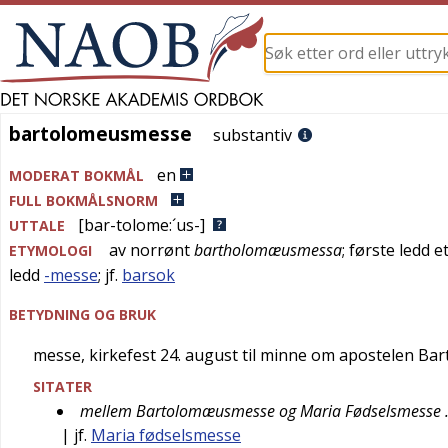
bartolomeusmesse
bartolomeusmesse
substantiv
en
MODERAT BOKMÅL
FULL BOKMÅLSNORM
[bar-tolome:´us-]
UTTALE
av
norrønt
bartholomæusmessa
; første ledd
ETYMOLOGI
ledd
-messe
; jf.
barsok
BETYDNING OG BRUK
messe, kirkefest 24. august til minne om apostelen Ba
SITATER
mellem Bartolomæusmesse og Maria Fødselsmesse … re
| jf.
Maria fødselsmesse