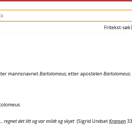
Fritekst-søk
 etter mannsnavnet
Bartolomeus
; etter apostelen
Bartolomeus
rtolomeus
gnet det litt og var mildt og skyet
(
Sigrid Undset
Kransen
3