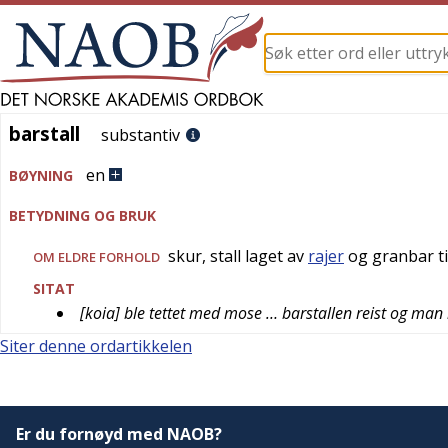
barstall
barstall
substantiv
en
BØYNING
BETYDNING OG BRUK
skur, stall laget av
rajer
og granbar ti
OM ELDRE FORHOLD
SITAT
[koia] ble tettet med mose … barstallen reist og man ru
Siter denne ordartikkelen
Er du fornøyd med NAOB?