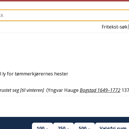
Fritekst-søk
l ly for tømmerkjørernes hester
stet seg [til vinteren]
(
Yngvar Hauge
Bogstad 1649–1772
13
100,–
250,–
500,–
Valgfri sum