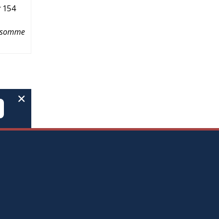
r
154
orsomme