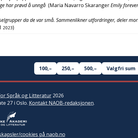
nge har prøvd å unngå
(
Maria Navarro Skaranger
Emily foreve
selgrupper da de var små. Sammenlikner utfordringer, deler m
1
)
2023
100,–
250,–
500,–
Valgfri sum
or Språk og Litteratur
2026
ate 27 i Oslo.
Kontakt NAOB-redaksjonen
.
kapsler/cookies på naob.no