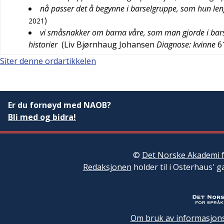
nå passer det å begynne i barselgruppe, som hun le
)
2021
vi småsnakker om barna våre, som man gjorde i bar
historier
(
Liv Bjørnhaug Johansen
Diagnose: kvinne
6
Siter denne ordartikkelen
Er du fornøyd med NAOB?
Bli med og bidra!
©
Det Norske Akademi f
Redaksjonen
holder til i Osterhaus' g
Om bruk av informasjons