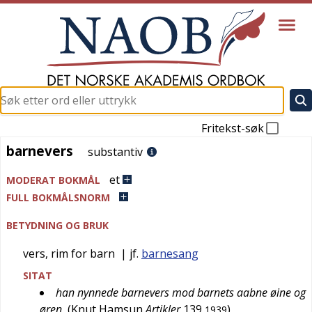
Fritekst-søk
barnevers
barnevers
substantiv
et
MODERAT BOKMÅL
FULL BOKMÅLSNORM
BETYDNING OG BRUK
vers, rim for barn
| jf.
barnesang
SITAT
han nynnede barnevers mod barnets aabne øine og
øren
(
Knut Hamsun
Artikler
139
)
1939