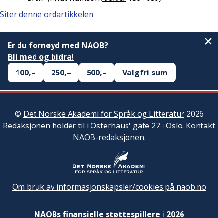
Siter denne ordartikkelen
Er du fornøyd med NAOB?
Bli med og bidra!
100,–
250,–
500,–
Valgfri sum
©
Det Norske Akademi for Språk og Litteratur
2026
Redaksjonen
holder til i Osterhaus' gate 27 i Oslo.
Kontakt
NAOB-redaksjonen
.
Om bruk av informasjonskapsler/cookies på naob.no
NAOBs finansielle støttespillere i 2026