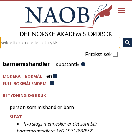
Fritekst-søk
barnemishandler
barnemishandler
substantiv
en
MODERAT BOKMÅL
FULL BOKMÅLSNORM
BETYDNING OG BRUK
person som mishandler barn
SITAT
hva slags mennesker er det som blir
barnemishandlere
(
VG
1971/68/8/2
)