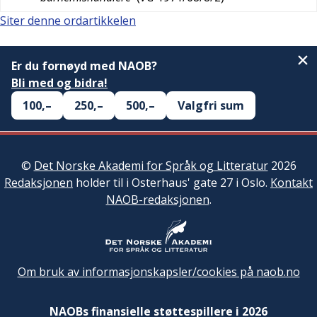
Siter denne ordartikkelen
Er du fornøyd med NAOB?
Bli med og bidra!
100,–
250,–
500,–
Valgfri sum
©
Det Norske Akademi for Språk og Litteratur
2026
Redaksjonen
holder til i Osterhaus' gate 27 i Oslo.
Kontakt
NAOB-redaksjonen
.
Om bruk av informasjonskapsler/cookies på naob.no
NAOBs finansielle støttespillere i 2026