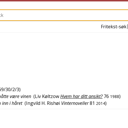
Fritekst-søk
69/30/2/3
)
måtte være vinen
(
Liv Køltzow
Hvem har ditt ansikt?
76
)
1988
 inn i håret
(
Ingvild H. Rishøi
Vinternoveller
81
)
2014