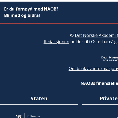
Er du fornøyd med NAOB?
Bli med og bidra!
©
Det Norske Akademi f
Redaksjonen
holder til i Osterhaus' g
Om bruk av informasjons
NAOBs finansielle
Staten
Private