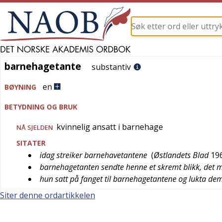
barnehagetante
barnehagetante
substantiv
en
BØYNING
BETYDNING OG BRUK
kvinnelig ansatt i barnehage
NÅ SJELDEN
SITATER
idag streiker barnehavetantene
(
Østlandets Blad
19
barnehagetanten sendte henne et skremt blikk, det 
hun satt på fanget til barnehagetantene og lukta dem
Siter denne ordartikkelen