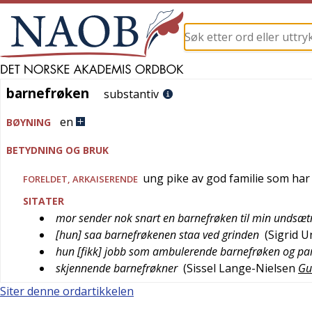
barnefrøken
barnefrøken
substantiv
en
BØYNING
BETYDNING OG BRUK
ung pike av god familie som har 
FORELDET
,
ARKAISERENDE
SITATER
mor sender nok snart en barnefrøken til min undsæt
[hun] saa barnefrøkenen staa ved grinden
(
Sigrid U
hun [fikk] jobb som ambulerende barnefrøken og pa
skjennende barnefrøkner
(
Sissel Lange-Nielsen
Gu
Siter denne ordartikkelen