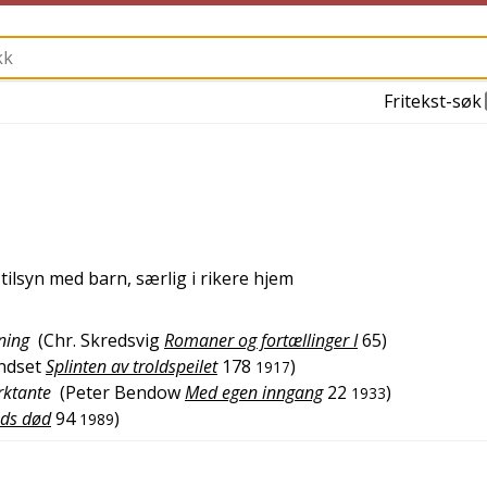
Fritekst-søk
tilsyn med barn, særlig i rikere hjem
ning
(
Chr. Skredsvig
Romaner og fortællinger I
65
)
ndset
Splinten av troldspeilet
178
)
1917
rktante
(
Peter Bendow
Med egen inngang
22
)
1933
ds død
94
)
1989