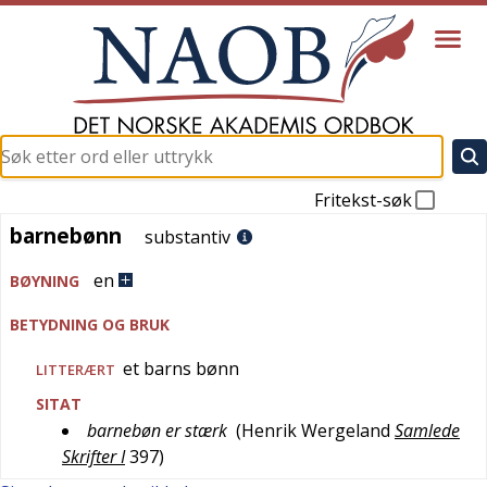
Fritekst-søk
barnebønn
barnebønn
substantiv
en
BØYNING
BETYDNING OG BRUK
et barns bønn
LITTERÆRT
SITAT
barnebøn er stærk
(
Henrik Wergeland
Samlede
Skrifter I
397
)