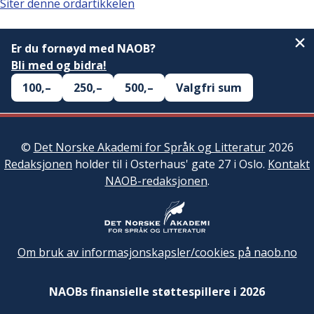
Siter denne ordartikkelen
Er du fornøyd med NAOB?
Bli med og bidra!
100,–
250,–
500,–
Valgfri sum
©
Det Norske Akademi for Språk og Litteratur
2026
Redaksjonen
holder til i Osterhaus' gate 27 i Oslo.
Kontakt
NAOB-redaksjonen
.
Om bruk av informasjonskapsler/cookies på naob.no
NAOBs finansielle støttespillere i 2026