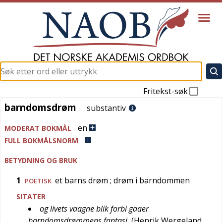
Fritekst-søk
barndomsdrøm
barndomsdrøm
substantiv
en
MODERAT BOKMÅL
FULL BOKMÅLSNORM
BETYDNING OG BRUK
1
et barns drøm
; drøm i barndommen
POETISK
SITATER
og livets vaagne blik forbi gaaer
barndomsdrømmens fantasi
(
Henrik Wergeland