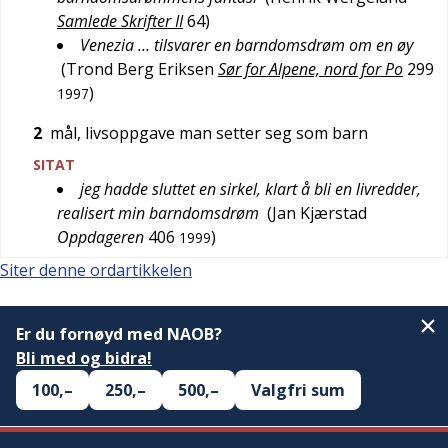
Samlede Skrifter II
64
)
Venezia … tilsvarer en barndomsdrøm om en øy
(
Trond Berg Eriksen
Sør for Alpene, nord for Po
299
)
1997
2
mål, livsoppgave man setter seg som barn
SITAT
jeg hadde sluttet en sirkel, klart å bli en livredder,
realisert min barndomsdrøm
(
Jan Kjærstad
Oppdageren
406
)
1999
Siter denne ordartikkelen
Er du fornøyd med NAOB?
Bli med og bidra!
100,–
250,–
500,–
Valgfri sum