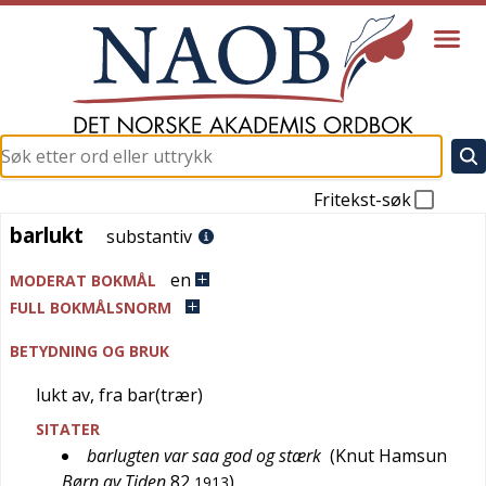
Fritekst-søk
barlukt
barlukt
substantiv
en
MODERAT BOKMÅL
FULL BOKMÅLSNORM
BETYDNING OG BRUK
lukt av, fra bar(trær)
SITATER
barlugten var saa god og stærk
(
Knut Hamsun
Børn av Tiden
82
)
1913