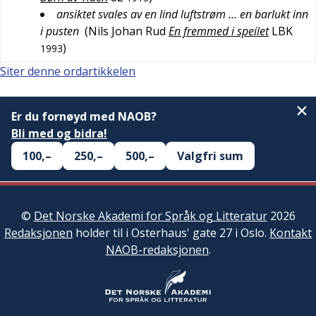
ansiktet svales av en lind luftstrøm … en barlukt inn
i pusten
(
Nils Johan Rud
En fremmed i speilet
LBK
)
1993
Siter denne ordartikkelen
Er du fornøyd med NAOB?
Bli med og bidra!
100,–
250,–
500,–
Valgfri sum
©
Det Norske Akademi for Språk og Litteratur
2026
Redaksjonen
holder til i Osterhaus' gate 27 i Oslo.
Kontakt
NAOB-redaksjonen
.