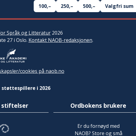
100,–
250,–
500,–
Valgfri sum
or Språk og Litteratur
2026
ate 27 i Oslo.
Kontakt NAOB-redaksjonen
.
kapsler/cookies på naob.no
 støttespillere i 2026
 stiftelser
Ordbokens brukere
Er du fornøyd med
NAOB? Store og små