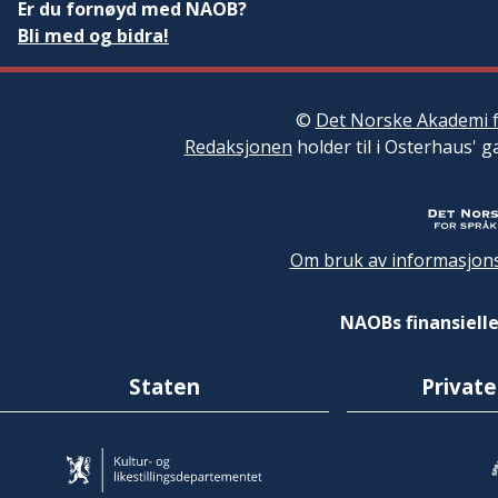
Er du fornøyd med NAOB?
Bli med og bidra!
©
Det Norske Akademi f
Redaksjonen
holder til i Osterhaus' g
Om bruk av informasjons
NAOBs finansielle
Staten
Private