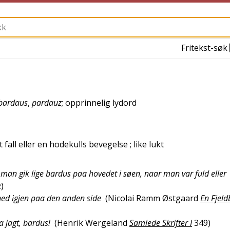
Fritekst-søk
bardaus
,
pardauz
; opprinnelig lydord
t fall eller en hodekulls bevegelse
; like lukt
man gik lige bardus paa hovedet i søen, naar man var fuld eller
)
2
ned igjen paa den anden side
(
Nicolai Ramm Østgaard
En Fjeld
a jagt, bardus!
(
Henrik Wergeland
Samlede Skrifter I
349
)