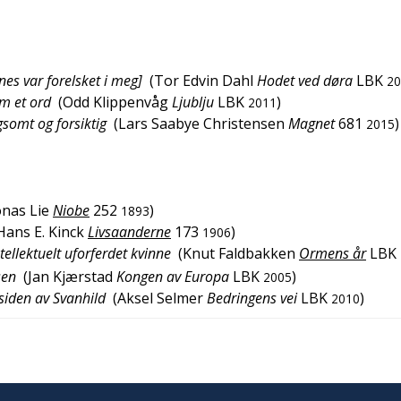
s var forelsket i meg]
(
Tor Edvin Dahl
Hodet ved døra
LBK
20
am et ord
(
Odd Klippenvåg
Ljublju
LBK
)
2011
somt og forsiktig
(
Lars Saabye Christensen
Magnet
681
)
2015
onas Lie
Niobe
252
)
1893
Hans E. Kinck
Livsaanderne
173
)
1906
ellektuelt uforferdet kvinne
(
Knut Faldbakken
Ormens år
LBK
sen
(
Jan Kjærstad
Kongen av Europa
LBK
)
2005
siden av Svanhild
(
Aksel Selmer
Bedringens vei
LBK
)
2010