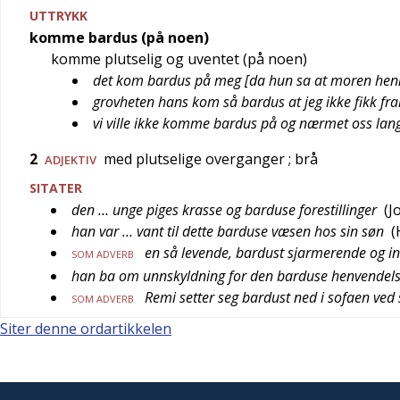
UTTRYKK
komme bardus (på noen)
komme plutselig og uventet (på noen)
det kom bardus på meg [da hun sa at moren henne
grovheten hans kom så bardus at jeg ikke fikk fr
vi ville ikke komme bardus på og nærmet oss lang
2
med plutselige overganger
; brå
ADJEKTIV
SITATER
den … unge piges krasse og barduse forestillinger
(
J
han var … vant til dette barduse væsen hos sin søn
(
en så levende, bardust sjarmerende og int
SOM ADVERB
han ba om unnskyldning for den barduse henvendel
Remi setter seg bardust ned i sofaen ved 
SOM ADVERB
Siter denne ordartikkelen