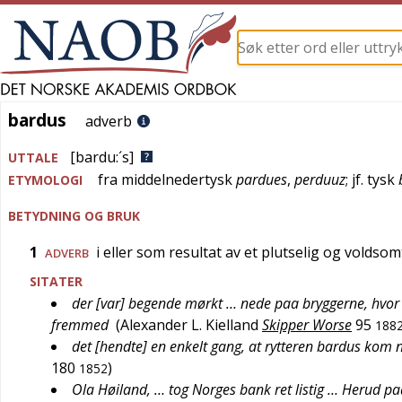
bardus
bardus
adverb
[bardu:´s]
UTTALE
fra
middelnedertysk
pardues
,
perduuz
; jf.
tysk
ETYMOLOGI
BETYDNING OG BRUK
1
i eller som resultat av et plutselig og voldsom
ADVERB
SITATER
der [var] begende mørkt … nede paa bryggerne, hvor 
fremmed
(
Alexander L. Kielland
Skipper Worse
95
188
det [hendte] en enkelt gang, at rytteren bardus kom 
180
)
1852
Ola Høiland, … tog Norges bank ret listig … Herud pa