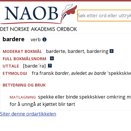
bardere
bardere
verb
barderte
,
bardert
,
bardering
MODERAT BOKMÅL
FULL BOKMÅLSNORM
[barde:´rə]
UTTALE
fra
fransk
barder
, avledet av
barde
'
spekkskiv
ETYMOLOGI
BETYDNING OG BRUK
spekke eller binde spekkskiver omkring matv
MATLAGNING
for å unngå at kjøttet blir tørt
Siter denne ordartikkelen