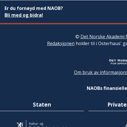
Er du fornøyd med NAOB?
Bli med og bidra!
©
Det Norske Akademi f
Redaksjonen
holder til i Osterhaus' g
Om bruk av informasjons
NAOBs finansielle
Staten
Private