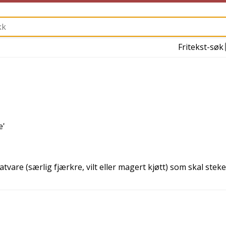
Fritekst-søk
e
'
are (særlig fjærkre, vilt eller magert kjøtt) som skal stekes