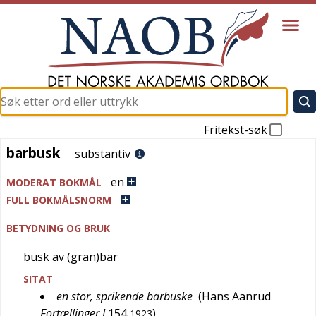
Fritekst-søk
barbusk
barbusk
substantiv
en
MODERAT BOKMÅL
FULL BOKMÅLSNORM
BETYDNING OG BRUK
busk av (gran)bar
SITAT
en stor, sprikende barbuske
(
Hans Aanrud
Fortællinger I
154
)
1923