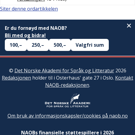
Siter denne ordartikkelen
Er du fornøyd med NAOB?
Bli med og bidra!
100,–
250,–
500,–
Valgfri sum
©
Det Norske Akademi for Språk og Litteratur
2026
Redaksjonen
holder til i Osterhaus' gate 27 i Oslo.
Kontakt
NAOB-redaksjonen
.
Om bruk av informasjonskapsler/cookies på naob.no
NAOBs finansielle støttespillere i 2026