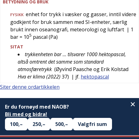
BETYDNING OG BRUK
enhet for trykk i væsker og gasser, inntil videre
FYSIKK
godkjent for bruk sammen med SI-enheter, særlig
brukt innen oseanografi, meteorologi og luftfart
| 1
5
bar = 10
pascal (Pa)
SITAT
trykkenheten bar … tilsvarer 1000 hektopascal,
altså omtrent det samme som standard
atmosfæretrykk
(
Øyvind Paasche og Erik Kolstad
Hva er klima (2022)
37
)
| jf.
hektopascal
Siter denne ordartikkelen
Er du fornøyd med NAOB?
Bli med og bidra!
100,–
250,–
500,–
Valgfri sum