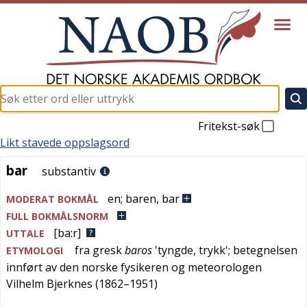
Fritekst-søk
Likt stavede oppslagsord
bar
bar
substantiv
en
;
baren
,
bar
MODERAT BOKMÅL
FULL BOKMÅLSNORM
[ba:r]
UTTALE
fra
gresk
baros
'
tyngde, trykk
'; betegnelsen
ETYMOLOGI
innført av den norske fysikeren og meteorologen
Vilhelm Bjerknes (1862–1951)