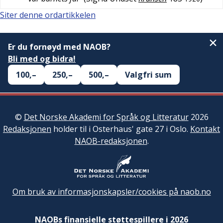
Siter denne ordartikkelen
Er du fornøyd med NAOB?
Bli med og bidra!
100,–
250,–
500,–
Valgfri sum
©
Det Norske Akademi for Språk og Litteratur
2026
Redaksjonen
holder til i Osterhaus' gate 27 i Oslo.
Kontakt
NAOB-redaksjonen
.
Om bruk av informasjonskapsler/cookies på naob.no
NAOBs finansielle støttespillere i 2026