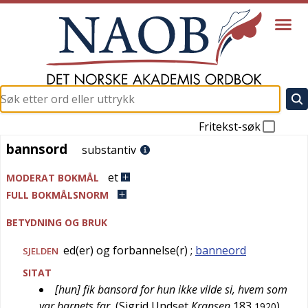
Fritekst-søk
bannsord
bannsord
substantiv
et
MODERAT BOKMÅL
FULL BOKMÅLSNORM
BETYDNING OG BRUK
ed(er) og forbannelse(r)
;
banneord
SJELDEN
SITAT
[hun] fik bansord for hun ikke vilde si, hvem som
var barnets far
(
Sigrid Undset
Kransen
183
)
1920