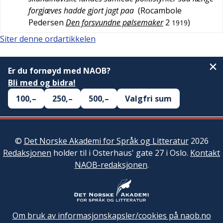
forgjæves hadde gjort jagt paa
(
Rocambole
Pedersen
Den forsvundne pølsemaker
2
)
1919
Siter denne ordartikkelen
Er du fornøyd med NAOB?
Bli med og bidra!
100,–
250,–
500,–
Valgfri sum
©
Det Norske Akademi for Språk og Litteratur
2026
Redaksjonen
holder til i Osterhaus' gate 27 i Oslo.
Kontakt
NAOB-redaksjonen
.
Om bruk av informasjonskapsler/cookies på naob.no