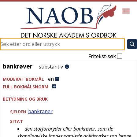
Fritekst-søk
bankrøver
bankrøver
substantiv
en
MODERAT BOKMÅL
FULL BOKMÅLSNORM
BETYDNING OG BRUK
bankraner
SJELDEN
SITAT
den storforbryder eller bankrøver, som de
skandinaviske landes samlede politistyrker saa længe