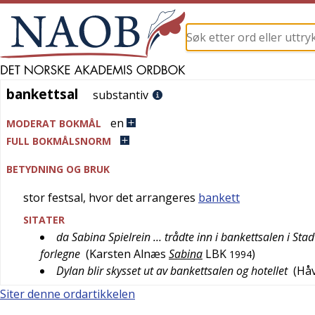
bankettsal
bankettsal
substantiv
en
MODERAT BOKMÅL
FULL BOKMÅLSNORM
BETYDNING OG BRUK
stor festsal, hvor det arrangeres
bankett
SITATER
da Sabina Spielrein … trådte inn i bankettsalen i St
forlegne
(
Karsten Alnæs
Sabina
LBK
)
1994
Dylan blir skysset ut av bankettsalen og hotellet
(
Hå
Siter denne ordartikkelen