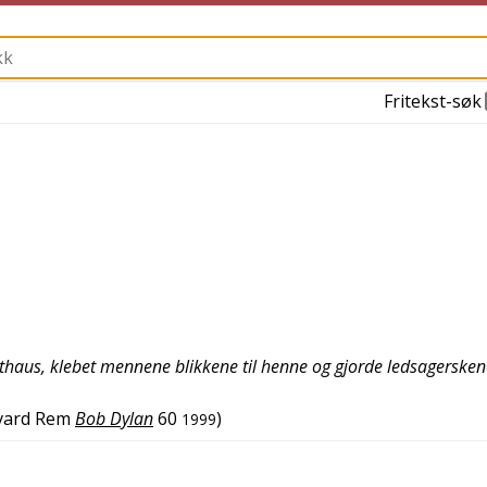
Fritekst-søk
adthaus, klebet mennene blikkene til henne og gjorde ledsagerske
vard Rem
Bob Dylan
60
)
1999