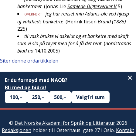
banketræet
(
Jonas Lie
Samlede Digterverker V
5
)
jeg har renset min Adams-ble ved hjælp
OVERFØRT
af vaktheds banketræ
(
Henrik Ibsen
Brand (1885)
225
)
til vask brukte vi askelut og et banketre med skaft
som vi slo på tøyet med for å få det rent
(
nordstrands-
blad.no
14.10.2005
)
Siter denne ordartikkelen
Er du fornøyd med NAOB?
Bli med og bidra!
100,–
250,–
500,–
Valgfri sum
©
Det Norske Akademi for Språk og Litteratur
2026
Redaksjonen
holder til i Osterhaus' gate 27 i Oslo.
Kontakt