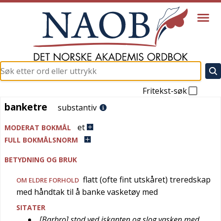
Fritekst-søk
banketre
banketre
substantiv
et
MODERAT BOKMÅL
FULL BOKMÅLSNORM
BETYDNING OG BRUK
flatt (ofte fint utskåret) treredskap
OM ELDRE FORHOLD
med håndtak til å banke vasketøy med
SITATER
[Barbro] stod ved iskanten og slog vasken med