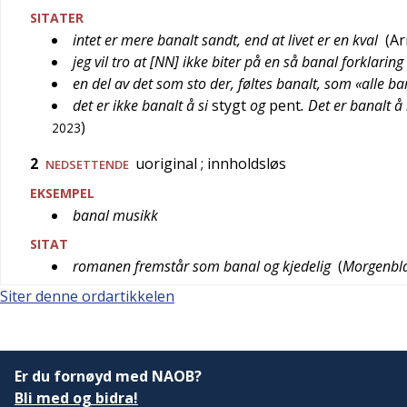
SITATER
intet er mere banalt sandt, end at livet er en kval
(
Ar
jeg vil tro at [NN] ikke biter på en så banal forklaring
en del av det som sto der, føltes banalt, som «alle b
det er ikke banalt å si
stygt
og
pent
. Det er banalt å
)
2023
2
uoriginal
; innholdsløs
NEDSETTENDE
EKSEMPEL
banal musikk
SITAT
romanen fremstår som banal og kjedelig
(
Morgenbl
Siter denne ordartikkelen
Er du fornøyd med NAOB?
Bli med og bidra!