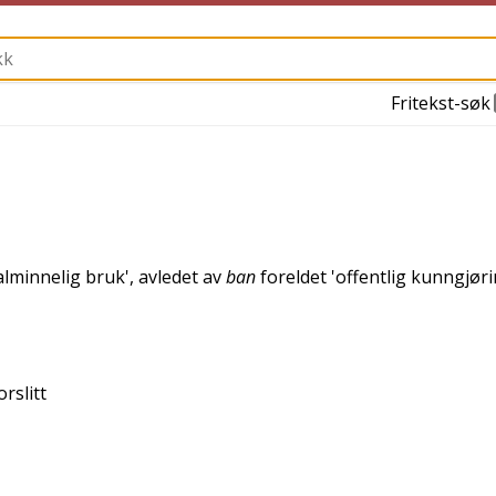
Fritekst-søk
 alminnelig bruk
', avledet av
ban
foreldet
'
offentlig kunngjør
forslitt