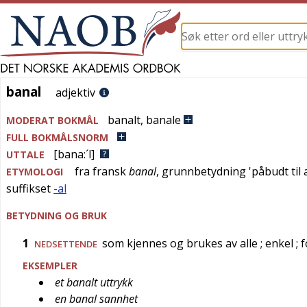
banal
banal
adjektiv
banalt
,
banale
MODERAT BOKMÅL
FULL BOKMÅLSNORM
[bana:´l]
UTTALE
fra
fransk
banal
, grunnbetydning '
påbudt til
ETYMOLOGI
suffikset
-al
BETYDNING OG BRUK
1
som kjennes og brukes av alle
; enkel
; 
NEDSETTENDE
EKSEMPLER
et banalt uttrykk
en banal sannhet