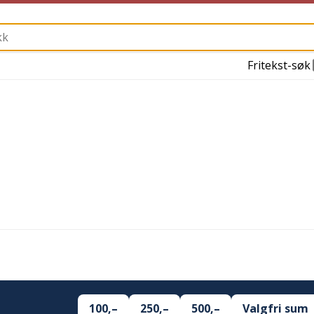
Fritekst-søk
100,–
250,–
500,–
Valgfri sum