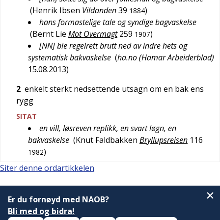
(
Henrik Ibsen
Vildanden
39
)
1884
hans formastelige tale og syndige bagvaskelse
(
Bernt Lie
Mot Overmagt
259
)
1907
[NN] ble regelrett brutt ned av indre hets og
systematisk bakvaskelse
(
ha.no (Hamar Arbeiderblad)
15.08.2013
)
2
enkelt sterkt nedsettende utsagn om en bak ens
rygg
SITAT
en vill, løsreven replikk, en svart løgn, en
bakvaskelse
(
Knut Faldbakken
Bryllupsreisen
116
)
1982
Siter denne ordartikkelen
Er du fornøyd med NAOB?
Bli med og bidra!