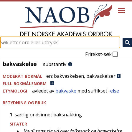
Fritekst-søk
bakvaskelse
bakvaskelse
substantiv
en
;
bakvaskelsen
,
bakvaskelser
MODERAT BOKMÅL
FULL BOKMÅLSNORM
avledet av
bakvaske
med suffikset
-else
ETYMOLOGI
BETYDNING OG BRUK
1
særlig ondsinnet baksnakking
SITATER
[hun] satte sig ud over folkesnak og bagvaskelse