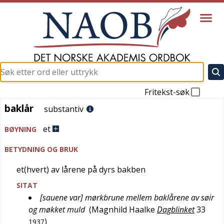
Fritekst-søk
baklår
baklår
substantiv
et
BØYNING
BETYDNING OG BRUK
et(hvert) av lårene på dyrs bakben
SITAT
[sauene var] mørkbrune mellem baklårene av søir
og møkket muld
(
Magnhild Haalke
Dagblinket
33
)
1937