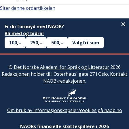
Siter denne ordartikkelen
Er du fornøyd med NAOB?
Bli med og bidra!
100,–
250,–
500,–
Valgfri sum
©
Det Norske Akademi for Språk og Litteratur
2026
Redaksjonen
holder til i Osterhaus' gate 27 i Oslo.
Kontakt
NAOB-redaksjonen
.
Om bruk av informasjonskapsler/cookies på naob.no
NAOBs finansielle støttespillere i 2026