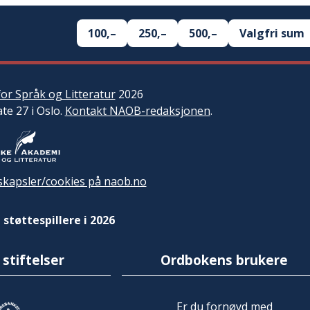
100,–
250,–
500,–
Valgfri sum
or Språk og Litteratur
2026
ate 27 i Oslo.
Kontakt NAOB-redaksjonen
.
kapsler/cookies på naob.no
 støttespillere i 2026
 stiftelser
Ordbokens brukere
Er du fornøyd med