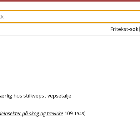
Fritekst-søk
ærlig hos stilkveps
; vepsetalje
einsekter på skog og trevirke
109
)
1943