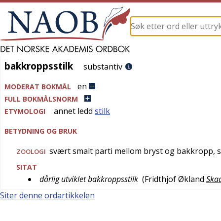
bakkroppsstilk
bakkroppsstilk
substantiv
en
MODERAT BOKMÅL
FULL BOKMÅLSNORM
annet ledd
stilk
ETYMOLOGI
BETYDNING OG BRUK
svært smalt parti mellom bryst og bakkropp, s
ZOOLOGI
SITAT
dårlig utviklet bakkroppsstilk
(
Fridthjof Økland
Skad
Siter denne ordartikkelen