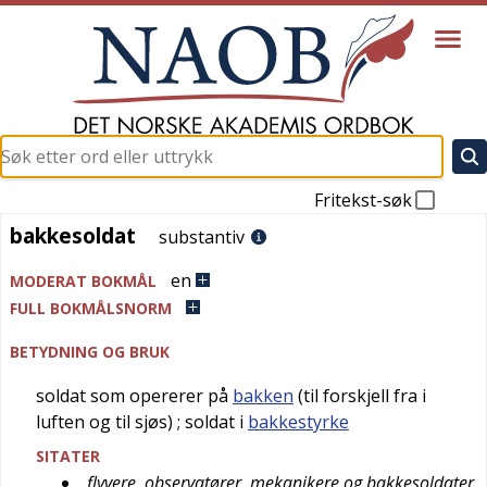
Fritekst-søk
bakkesoldat
bakkesoldat
substantiv
en
MODERAT BOKMÅL
FULL BOKMÅLSNORM
BETYDNING OG BRUK
soldat som opererer på
bakken
(til forskjell fra i
luften og til sjøs)
; soldat i
bakkestyrke
SITATER
flyvere, observatører, mekanikere og bakkesoldater