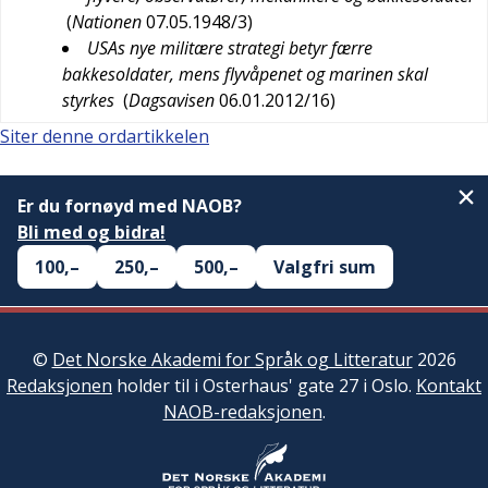
(
Nationen
07.05.1948/3
)
USAs nye militære strategi betyr færre
bakkesoldater, mens flyvåpenet og marinen skal
styrkes
(
Dagsavisen
06.01.2012/16
)
Siter denne ordartikkelen
Er du fornøyd med NAOB?
Bli med og bidra!
100,–
250,–
500,–
Valgfri sum
©
Det Norske Akademi for Språk og Litteratur
2026
Redaksjonen
holder til i Osterhaus' gate 27 i Oslo.
Kontakt
NAOB-redaksjonen
.