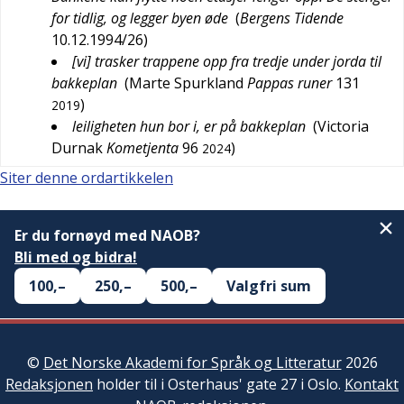
for tidlig, og legger byen øde
(
Bergens Tidende
10.12.1994/26
)
[vi] trasker trappene opp fra tredje under jorda til
bakkeplan
(
Marte Spurkland
Pappas runer
131
)
2019
leiligheten hun bor i, er på bakkeplan
(
Victoria
Durnak
Kometjenta
96
)
2024
Siter denne ordartikkelen
Er du fornøyd med NAOB?
Bli med og bidra!
100,–
250,–
500,–
Valgfri sum
©
Det Norske Akademi for Språk og Litteratur
2026
Redaksjonen
holder til i Osterhaus' gate 27 i Oslo.
Kontakt