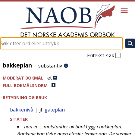
Fritekst-søk
bakkeplan
bakkeplan
substantiv
et
MODERAT BOKMÅL
FULL BOKMÅLSNORM
BETYDNING OG BRUK
bakkenivå
| jf.
gateplan
SITATER
han er … motstander av bankbygg i bakkeplan.
Bankene kan flytte noen etasjer lenger opp. De stenger