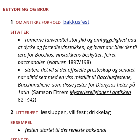
BETYDNING OG BRUK
1
bakkusfest
OM ANTIKKE FORHOLD
SITATER
romerne [anvendte] stor flid og omhyggelighed paa
at dyrke og forædle vinstokken, og hvert aar blev der til
ære for Bacchus, vinstokkens beskytter, feiret
bacchanaler
(
Naturen
1897/198
)
staten, det vil si det offisielle presteskap og senatet,
har alltid sett med en viss mistillit til Bacchusfestene,
Bacchanaliene, som disse fester for Dionysos heter på
1atin
(
Samson Eitrem
Mysteriereligioner i antikken
82
)
1942
2
løssluppen, vill fest
; drikkelag
LITTERÆRT
EKSEMPEL
festen utartet til det reneste bakkanal
SITATER