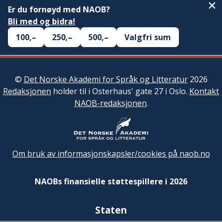
Er du fornøyd med NAOB?
Bli med og bidra!
100,–
250,–
500,–
Valgfri sum
©
Det Norske Akademi for Språk og Litteratur
2026
Redaksjonen
holder til i Osterhaus' gate 27 i Oslo.
Kontakt
NAOB-redaksjonen
.
Om bruk av informasjonskapsler/cookies på naob.no
NAOBs finansielle støttespillere i 2026
Staten