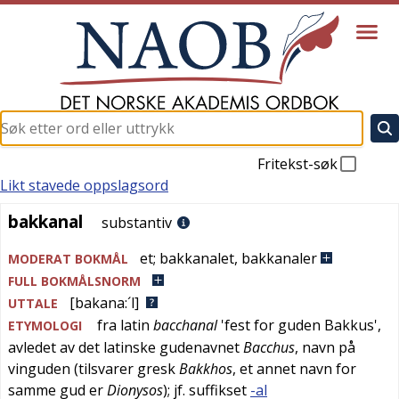
Fritekst-søk
Likt stavede oppslagsord
bakkanal
bakkanal
substantiv
et
;
bakkanalet
,
bakkanaler
MODERAT BOKMÅL
FULL BOKMÅLSNORM
[bakana:´l]
UTTALE
fra
latin
bacchanal
'
fest for guden Bakkus
',
ETYMOLOGI
avledet av det
latinske
gudenavnet
Bacchus
, navn på
vinguden (tilsvarer
gresk
Bakkhos
, et annet navn for
samme gud er
Dionysos
); jf. suffikset
-al