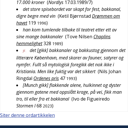
17.000 kroner
(
Nordlys
17.03.1989/7
)
det store spisebordet var skapt for fest, bakkanal,
digre begre med vin
(
Ketil Bjørnstad
Drømmen om
havet
119
)
1996
han kom tumlende tilbake til teatret etter ett av
sine mange bakkanaler
(
Tove Nilsen
Chaplins
hemmelighet
328
)
1989
det [gikk] bakkanaler og bakkustog gjennom det
JF.
litterære København, med skarer av fauner, satyrer og
nymfer. Fullt så mytologisk foregikk det nok ikke i
Kristiania. Men like fuktig var det sikkert
(
Nils Johan
Ringdal
Ordenes pris
47
)
1993
[Munch gikk] flakkende alene, hulkinnet og dyster
gjennom gatene med oppslått krage, på vei, fikk man
tro, til eller fra et bakkanal
(
Ivo de Figueiredo
Stormen I
68
)
2023
Siter denne ordartikkelen