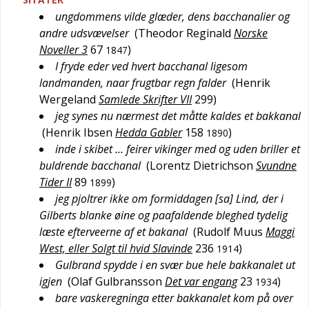
ungdommens vilde glæder, dens bacchanalier og
andre udsvævelser
(
Theodor Reginald
Norske
Noveller 3
67
)
1847
I fryde eder ved hvert bacchanal ligesom
landmanden, naar frugtbar regn falder
(
Henrik
Wergeland
Samlede Skrifter VII
299
)
jeg synes nu nærmest det måtte kaldes et bakkanal
(
Henrik Ibsen
Hedda Gabler
158
)
1890
inde i skibet … feirer vikinger med og uden briller et
buldrende bacchanal
(
Lorentz Dietrichson
Svundne
Tider II
89
)
1899
jeg pjoltrer ikke om formiddagen [sa] Lind, der i
Gilberts blanke øine og paafaldende bleghed tydelig
læste efterveerne af et bakanal
(
Rudolf Muus
Maggi
West, eller Solgt til hvid Slavinde
236
)
1914
Gulbrand spydde i en svær bue hele bakkanalet ut
igjen
(
Olaf Gulbransson
Det var engang
23
)
1934
bare vaskeregninga etter bakkanalet kom på over