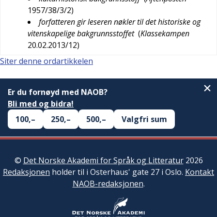
1957/38/3/2
)
forfatteren gir leseren nøkler til det historiske og
vitenskapelige bakgrunnsstoffet
(
Klassekampen
20.02.2013/12
)
Siter denne ordartikkelen
Er du fornøyd med NAOB?
Bli med og bidra!
100,–
250,–
500,–
Valgfri sum
©
Det Norske Akademi for Språk og Litteratur
2026
Redaksjonen
holder til i Osterhaus' gate 27 i Oslo.
Kontakt
NAOB-redaksjonen
.