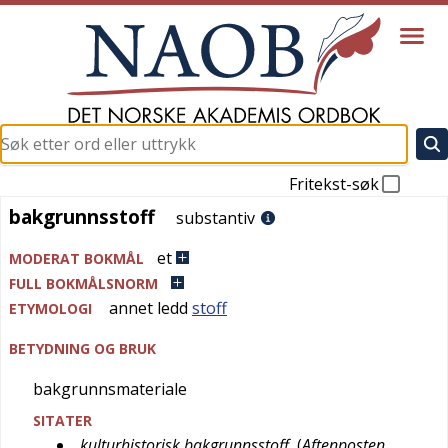
Fritekst-søk
bakgrunnsstoff
bakgrunnsstoff
substantiv
et
MODERAT BOKMÅL
FULL BOKMÅLSNORM
annet ledd
stoff
ETYMOLOGI
BETYDNING OG BRUK
bakgrunnsmateriale
SITATER
kulturhistorisk bakgrunnsstoff
(
Aftenposten