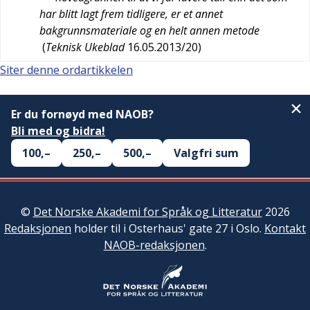
har blitt lagt frem tidligere, er et annet
bakgrunnsmateriale og en helt annen metode
(
Teknisk Ukeblad
16.05.2013/20
)
Siter denne ordartikkelen
Er du fornøyd med NAOB?
Bli med og bidra!
100,–
250,–
500,–
Valgfri sum
©
Det Norske Akademi for Språk og Litteratur
2026
Redaksjonen
holder til i Osterhaus' gate 27 i Oslo.
Kontakt
NAOB-redaksjonen
.