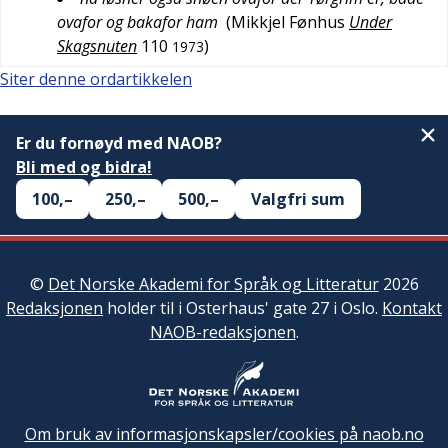
ovafor og bakafor ham
(
Mikkjel Fønhus
Under
Skagsnuten
110
)
1973
Siter denne ordartikkelen
Er du fornøyd med NAOB?
Bli med og bidra!
100,–
250,–
500,–
Valgfri sum
©
Det Norske Akademi for Språk og Litteratur
2026
Redaksjonen
holder til i Osterhaus' gate 27 i Oslo.
Kontakt
NAOB-redaksjonen
.
Om bruk av informasjonskapsler/cookies på naob.no