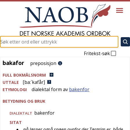
Fritekst-søk
bakafor
bakafor
preposisjon
FULL BOKMÅLSNORM
[ba:`kafår]
UTTALE
dialektal form av
bakenfor
ETYMOLOGI
BETYDNING OG BRUK
bakenfor
DIALEKTALT
SITAT
nå løsner også snøen ovafor der Tørgrim er, både