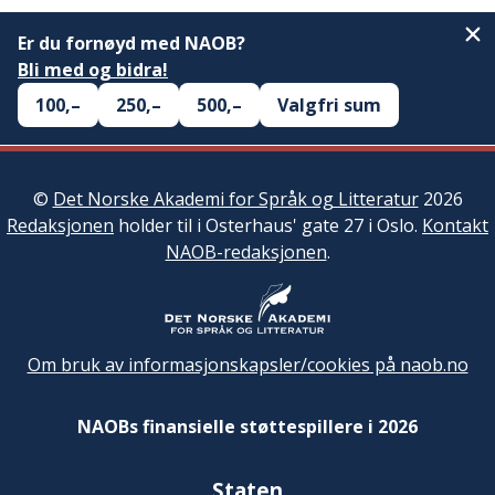
Er du fornøyd med NAOB?
Bli med og bidra!
100,–
250,–
500,–
Valgfri sum
©
Det Norske Akademi for Språk og Litteratur
2026
Redaksjonen
holder til i Osterhaus' gate 27 i Oslo.
Kontakt
NAOB-redaksjonen
.
Om bruk av informasjonskapsler/cookies på naob.no
NAOBs finansielle støttespillere i 2026
Staten