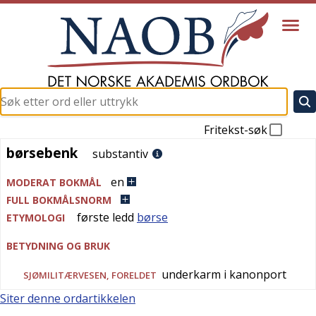
Fritekst-søk
børsebenk
børsebenk
substantiv
en
MODERAT BOKMÅL
FULL BOKMÅLSNORM
første ledd
børse
ETYMOLOGI
BETYDNING OG BRUK
underkarm i kanonport
SJØMILITÆRVESEN
,
FORELDET
Siter denne ordartikkelen