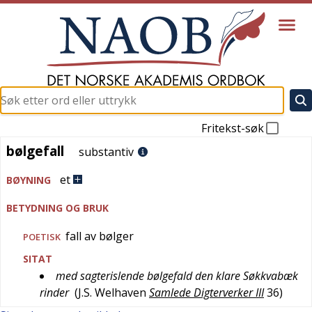
Fritekst-søk
bølgefall
bølgefall
substantiv
et
BØYNING
BETYDNING OG BRUK
fall av bølger
POETISK
SITAT
med sagterislende bølgefald den klare Søkkvabæk
rinder
(
J.S. Welhaven
Samlede Digterverker III
36
)