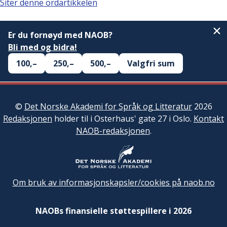
Siter denne ordartikkelen
Er du fornøyd med NAOB?
Bli med og bidra!
100,–
250,–
500,–
Valgfri sum
©
Det Norske Akademi for Språk og Litteratur
2026
Redaksjonen
holder til i Osterhaus' gate 27 i Oslo.
Kontakt
NAOB-redaksjonen
.
Om bruk av informasjonskapsler/cookies på naob.no
NAOBs finansielle støttespillere i 2026