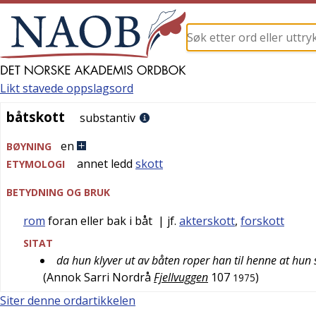
Likt stavede oppslagsord
båtskott
båtskott
substantiv
en
BØYNING
annet ledd
skott
ETYMOLOGI
BETYDNING OG BRUK
rom
foran eller bak i båt
| jf.
akterskott
,
forskott
SITAT
da hun klyver ut av båten roper han til henne at hun
(
Annok Sarri Nordrå
Fjellvuggen
107
)
1975
Siter denne ordartikkelen