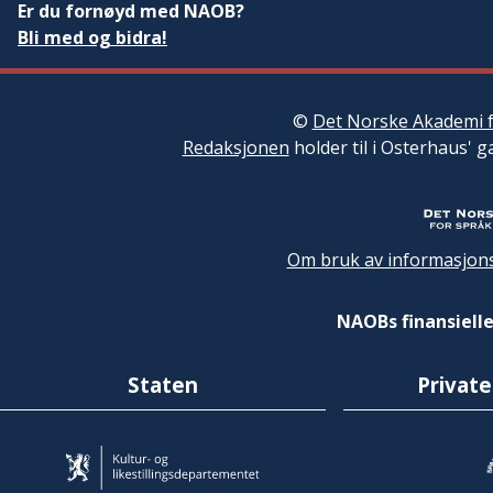
Er du fornøyd med NAOB?
Bli med og bidra!
©
Det Norske Akademi f
Redaksjonen
holder til i Osterhaus' g
Om bruk av informasjons
NAOBs finansielle
Staten
Private