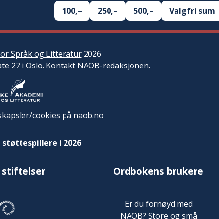
100,–
250,–
500,–
Valgfri sum
or Språk og Litteratur
2026
ate 27 i Oslo.
Kontakt NAOB-redaksjonen
.
kapsler/cookies på naob.no
 støttespillere i 2026
 stiftelser
Ordbokens brukere
Er du fornøyd med
NAOB? Store og små