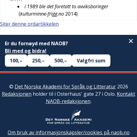
i 1989 ble det foretatt to avviksboringer
(
kulturminne-frigg.no
2014
)
Siter denne ordartikkelen
Er du fornøyd med NAOB?
Bli med og bidra!
100,–
250,–
500,–
Valgfri sum
©
Det Norske Akademi for Språk og Litteratur
2026
Redaksjonen
holder til i Osterhaus' gate 27 i Oslo.
Kontakt
NAOB-redaksjonen
.
Om bruk av informasjonskapsler/cookies på naob.no