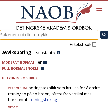
Fritekst-søk
avviksboring
avviksboring
substantiv
en
MODERAT BOKMÅL
FULL BOKMÅLSNORM
BETYDNING OG BRUK
boringsteknikk som brukes for å endre
PETROLEUM
retningen på en brønn, oftest fra vertikal mot
horisontal
;
retningsboring
SITAT