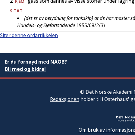
2
gass som dannes av visse stoffer under lagring
KJEMI
SITAT
[det er av betydning for tankskip] at de har master s
Handels- og Sjøfartstidende
1955/68/2/3
)
Siter denne ordartikkelen
Er du fornøyd med NAOB?
Bli med og bidra!
©
Det Norske Akademi f
Redaksjonen
holder til i Osterhaus' g
Om bruk av informasjons