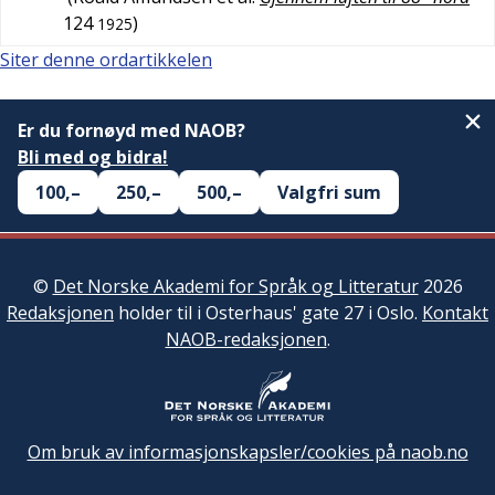
124
)
1925
Siter denne ordartikkelen
Er du fornøyd med NAOB?
Bli med og bidra!
100,–
250,–
500,–
Valgfri sum
©
Det Norske Akademi for Språk og Litteratur
2026
Redaksjonen
holder til i Osterhaus' gate 27 i Oslo.
Kontakt
NAOB-redaksjonen
.
Om bruk av informasjonskapsler/cookies på naob.no