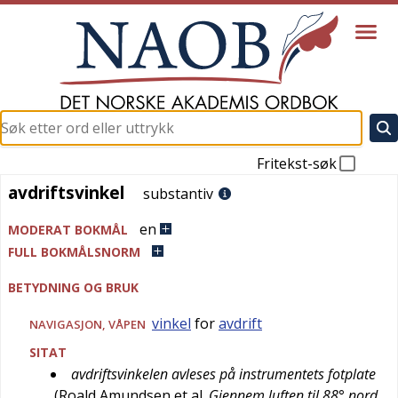
Fritekst-søk
avdriftsvinkel
avdriftsvinkel
substantiv
en
MODERAT BOKMÅL
FULL BOKMÅLSNORM
BETYDNING OG BRUK
vinkel
for
avdrift
NAVIGASJON
,
VÅPEN
SITAT
avdriftsvinkelen avleses på instrumentets fotplate
(
Roald Amundsen et al.
Gjennem luften til 88° nord