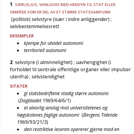
1
SÆRLIG
JUS
, VANLIGVIS MED HENSYN TIL STAT ELLER
OMRÅDE SOM ER DEL AV ET STØRRE STATSSAMFUNN
(politisk) selvstyre (især i indre anliggender)
;
selvbestemmelsesrett
EKSEMPLER
kjempe for utvidet autonomi
territoriell autonomi
2
selvstyre (i alminnelighet)
; uavhengighet (i
forholdet til sentrale offentlige organer eller impulser
utenfra)
; selvstendighet
SITATER
gi statsbedriftene stadig større autonomi
(
Dagbladet
1969/64/6/1
)
et alvorlig anslag mot universitetenes og
høgskolenes faglige autonomi
(
Bergens Tidende
1969/93/21/3
)
den restriktive leseren opererer gjerne med en