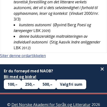
teoretisk forestilling om det litterære verkets
autonomi
, det vil si dets selvstendighet i forhold til
opphavsmann, leser og kontekst
(
Vinduet
2000/nr.
3/3
)
kunstens autonomi
(
Øyvind Berg
Poesi og
lærepenger
LBK
)
2009
denne buldozeraktige maltrakteringen av
individuell autonomi
(
Stig Aasvik
Indre anliggender
LBK
)
2012
Siter denne ordartikkelen
Er du fornøyd med NAOB?
Bli med og bidra!
100,–
250,–
500,–
Valgfri sum
©
Det Norske Akademi for Språk og Litteratur
2026