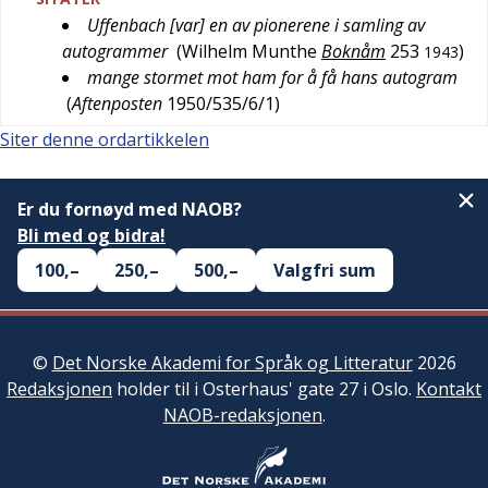
Uffenbach [var] en av pionerene i samling av
autogrammer
(
Wilhelm Munthe
Boknåm
253
)
1943
mange stormet mot ham for å få hans autogram
(
Aftenposten
1950/535/6/1
)
Siter denne ordartikkelen
Er du fornøyd med NAOB?
Bli med og bidra!
100,–
250,–
500,–
Valgfri sum
©
Det Norske Akademi for Språk og Litteratur
2026
Redaksjonen
holder til i Osterhaus' gate 27 i Oslo.
Kontakt
NAOB-redaksjonen
.