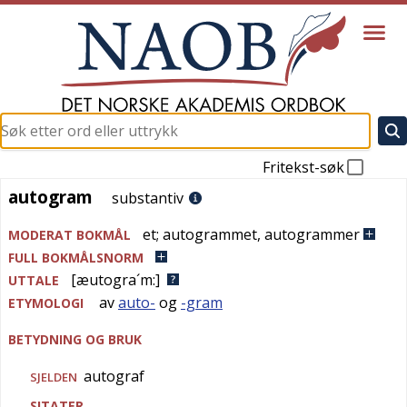
Fritekst-søk
autogram
autogram
substantiv
et
;
autogrammet
,
autogrammer
MODERAT BOKMÅL
FULL BOKMÅLSNORM
[æutogra´m:]
UTTALE
av
auto-
og
-gram
ETYMOLOGI
BETYDNING OG BRUK
autograf
SJELDEN
SITATER