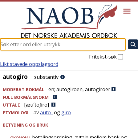
Fritekst-søk
Likt stavede oppslagsord
autogiro
autogiro
substantiv
en
;
autogiroen
,
autogiroer
MODERAT BOKMÅL
FULL BOKMÅLSNORM
[æu´toʃiro]
UTTALE
av
auto-
og
giro
ETYMOLOGI
BETYDNING OG BRUK
betalingsordning, avtale mellom bank og
ØKONOMI