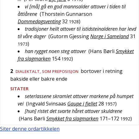
vi [må] gå en god mannsalder attover i tiden til
åttiårene
(
Thorstein Gunnarson
Dommedagsventing
32
)
1928
tradisjoner heilt attover til istidsteinalderen har levd
til våre dager
(
Gutorm Gjessing
Norge i Sameland
31
)
1973
han rygget noen steg attover
(
Hans Børli
Smykket
fra slagmarken
154
)
1992
2
bortover i retning
DIALEKTALT
, SOM PREPOSISJON
bakside eller bakre ende
SITATER
seterlassene skramlet attover markene på humpet
vei
(
Ingvald Svinsaas
Gaupe i fjellet
28
)
1957
[hun] ristet det svarte håret attover skuldrene
(
Hans Børli
Smykket fra slagmarken
171–172
)
1992
Siter denne ordartikkelen