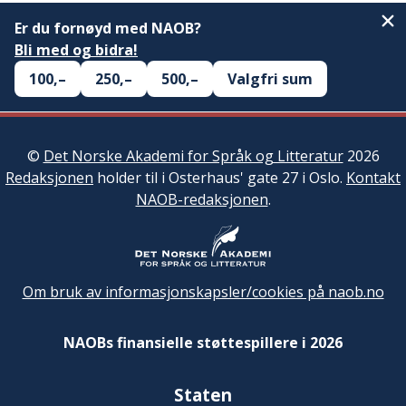
Er du fornøyd med NAOB?
Bli med og bidra!
100,–
250,–
500,–
Valgfri sum
©
Det Norske Akademi for Språk og Litteratur
2026
Redaksjonen
holder til i Osterhaus' gate 27 i Oslo.
Kontakt
NAOB-redaksjonen
.
Om bruk av informasjonskapsler/cookies på naob.no
NAOBs finansielle støttespillere i 2026
Staten