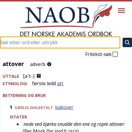
Fritekst-søk
attover
attover
adverb
[a´t:-]
UTTALE
første ledd
att
ETYMOLOGI
BETYDNING OG BRUK
1
bakover
SÆRLIG
DIALEKTALT
SITATER
nede ved bjørka snudde den ene og ropte attover:
…
(
Per Mork
Dyr jord
6
)
1915