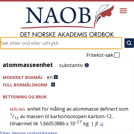
Fritekst-søk
atommasseenhet
atommasseenhet
substantiv
en
MODERAT BOKMÅL
FULL BOKMÅLSNORM
BETYDNING OG BRUK
enhet for måling av atommasse definert som
MÅLING
1
/
av massen til karbonisotopen karbon-12,
12
–27
tilnærmet lik 1,66053886 x 10
kg
| jf.
u
Siter denne ordartikkelen