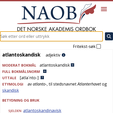
Fritekst-søk
atlantoskandisk
atlantoskandisk
adjektiv
atlantoskandisk
MODERAT BOKMÅL
FULL BOKMÅLSNORM
[atla´nto-]
UTTALE
av
atlanto-
, til stedsnavnet
Atlanterhavet
og
ETYMOLOGI
skandisk
BETYDNING OG BRUK
atlantoskandinavisk
SJELDEN