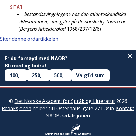
SITAT
bestandssvingningene hos den atlantoskandiske
sildestammen, som gyter på de norske kystbankene
(
Bergens Arbeiderblad
1968/237/12/6
)
Siter denne ordartikkelen
Er du fornøyd med NAOB?
Bli med og bidra!
100,–
250,–
500,–
Valgfri sum
©
Det Norske Akademi for Språk og Litteratur
2026
Redaksjonen
holder til i Osterhaus' gate 27 i Oslo.
Kontakt
NAOB-redaksjonen
.