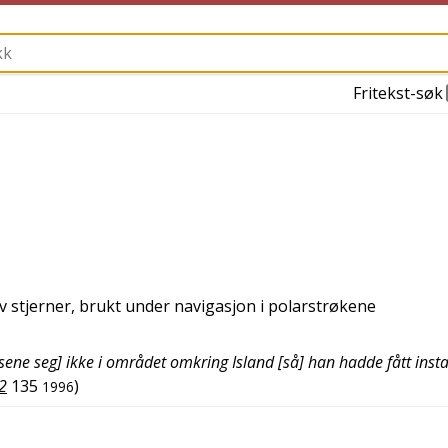
Fritekst-søk
av stjerner, brukt under navigasjon i polarstrøkene
e seg] ikke i området omkring Island [så] han hadde fått instal
 2
135
)
1996