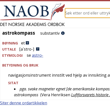
astrokompass
astrokompass
substantiv
et
BØYNING
[a´stro-]
UTTALE
se
astro-
ETYMOLOGI
BETYDNING OG BRUK
navigasjonsinstrument innstilt ved hjelp av innsikting 
SITAT
pga. svake magneter egnet [de amerikanske kompassen
astrokompass
(
Vera Henriksen
Luftforsvarets historie
Siter denne ordartikkelen